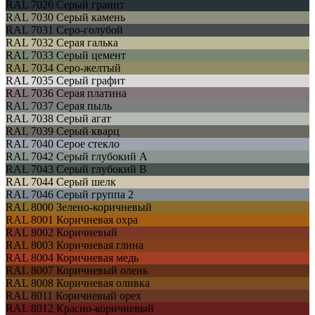
RAL 7026
Серый гранит
RAL 7030
Серый камень
RAL 7031
Серо-голубой
RAL 7032
Серая галька
RAL 7033
Серый цемент
RAL 7034
Серо-желтый
RAL 7035
Серый графит
RAL 7036
Серая платина
RAL 7037
Серая пыль
RAL 7038
Серый агат
RAL 7039
Серый кварц
RAL 7040
Серое стекло
RAL 7042
Серый глубокий А
RAL 7043
Серый глубокий В
RAL 7044
Серый шелк
RAL 7046
Серый группа 2
RAL 8000
Зелено-коричневый
RAL 8001
Коричневая охра
RAL 8002
Коричневый
RAL 8003
Коричневая глина
RAL 8004
Коричневая медь
RAL 8007
Коричневый олень
RAL 8008
Коричневая оливка
RAL 8011
Коричневый орех
RAL 8012
Красно-коричневый