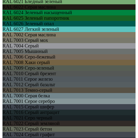
RAL 6021
Бледный зеленый
RAL 6022
Серая маслина
RAL 6024
Зеленый насыщенный
RAL 6025
Зеленый папоротник
RAL 6026
Зеленый опал
RAL 6027
Легкий зеленый
RAL 7002
Серая маслина
RAL 7003
Серый мох
RAL 7004
Серый
RAL 7005
Мышиный
RAL 7006
Серо-бежевый
RAL 7008
Хаки серый
RAL 7009
Серо-зеленый
RAL 7010
Серый брезент
RAL 7011
Серое железо
RAL 7012
Серый базальт
RAL 7013
Темно-серый
RAL 7000
Серая белка
RAL 7001
Серое серебро
RAL 7015
Серый шифер
RAL 7016
Серый антрацит
RAL 7021
Серо черный
RAL 7022
Серый земляной
RAL 7023
Серый бетон
RAL 7024
Серый графит