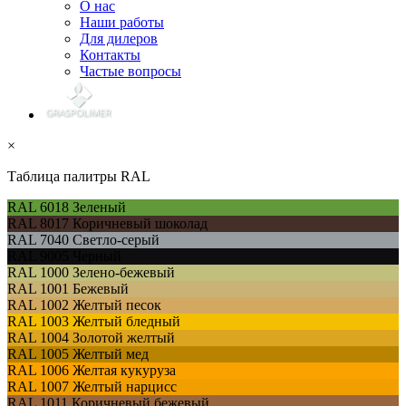
О нас
Наши работы
Для дилеров
Контакты
Частые вопросы
×
Таблица палитры RAL
RAL 6018
Зеленый
RAL 8017
Коричневый шоколад
RAL 7040
Светло-серый
RAL 9005
Черный
RAL 1000
Зелено-бежевый
RAL 1001
Бежевый
RAL 1002
Желтый песок
RAL 1003
Желтый бледный
RAL 1004
Золотой желтый
RAL 1005
Желтый мед
RAL 1006
Желтая кукуруза
RAL 1007
Желтый нарцисс
RAL 1011
Коричневый бежевый