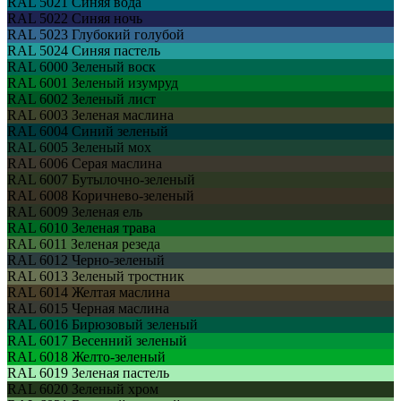
RAL 5021
Синяя вода
RAL 5022
Синяя ночь
RAL 5023
Глубокий голубой
RAL 5024
Синяя пастель
RAL 6000
Зеленый воск
RAL 6001
Зеленый изумруд
RAL 6002
Зеленый лист
RAL 6003
Зеленая маслина
RAL 6004
Синий зеленый
RAL 6005
Зеленый мох
RAL 6006
Серая маслина
RAL 6007
Бутылочно-зеленый
RAL 6008
Коричнево-зеленый
RAL 6009
Зеленая ель
RAL 6010
Зеленая трава
RAL 6011
Зеленая резеда
RAL 6012
Черно-зеленый
RAL 6013
Зеленый тростник
RAL 6014
Желтая маслина
RAL 6015
Черная маслина
RAL 6016
Бирюзовый зеленый
RAL 6017
Весенний зеленый
RAL 6018
Желто-зеленый
RAL 6019
Зеленая пастель
RAL 6020
Зеленый хром