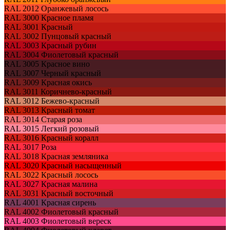
RAL 2012
Оранжевый лосось
RAL 3000
Красное пламя
RAL 3001
Красный
RAL 3002
Пунцовый красный
RAL 3003
Красный рубин
RAL 3004
Фиолетовый красный
RAL 3005
Красное вино
RAL 3007
Черный красный
RAL 3009
Красная окись
RAL 3011
Коричнево-красный
RAL 3012
Бежево-красный
RAL 3013
Красный томат
RAL 3014
Старая роза
RAL 3015
Легкий розовый
RAL 3016
Красный коралл
RAL 3017
Роза
RAL 3018
Красная земляника
RAL 3020
Красный насыщенный
RAL 3022
Красный лосось
RAL 3027
Красная малина
RAL 3031
Красный восточный
RAL 4001
Красная сирень
RAL 4002
Фиолетовый красный
RAL 4003
Фиолетовый вереск