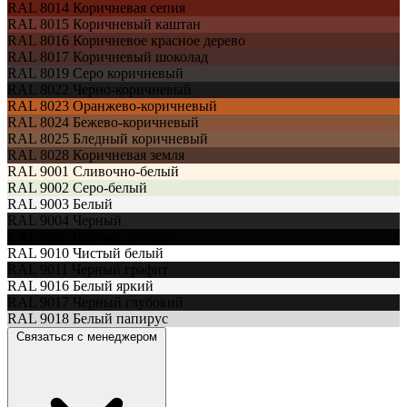
RAL 8014
Коричневая сепия
RAL 8015
Коричневый каштан
RAL 8016
Коричневое красное дерево
RAL 8017
Коричневый шоколад
RAL 8019
Серо коричневый
RAL 8022
Черно-коричневый
RAL 8023
Оранжево-коричневый
RAL 8024
Бежево-коричневый
RAL 8025
Бледный коричневый
RAL 8028
Коричневая земля
RAL 9001
Сливочно-белый
RAL 9002
Серо-белый
RAL 9003
Белый
RAL 9004
Черный
RAL 9005
Черный темный
RAL 9010
Чистый белый
RAL 9011
Черный графит
RAL 9016
Белый яркий
RAL 9017
Черный глубокий
RAL 9018
Белый папирус
Связаться с менеджером