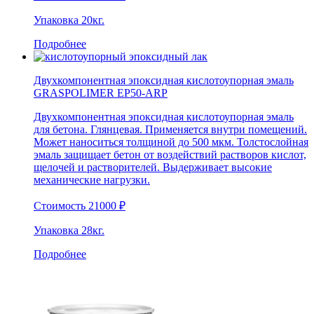
Упаковка
20кг.
Подробнее
Двухкомпонентная эпоксидная кислотоупорная эмаль
GRASPOLIMER EP50-ARP
Двухкомпонентная эпоксидная кислотоупорная эмаль
для бетона. Глянцевая. Применяется внутри помещений.
Может наноситься толщиной до 500 мкм. Толстослойная
эмаль защищает бетон от воздействий растворов кислот,
щелочей и растворителей. Выдерживает высокие
механические нагрузки.
Стоимость
21000
₽
Упаковка
28кг.
Подробнее