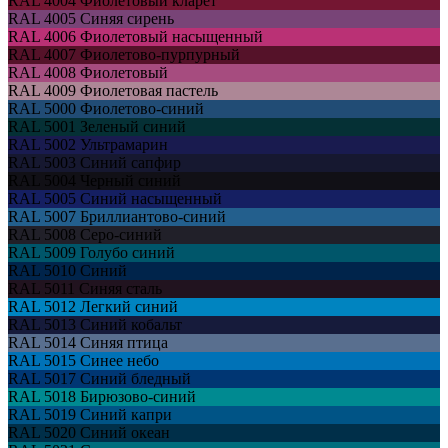
RAL 4004
Фиолетовый кларет
RAL 4005
Синяя сирень
RAL 4006
Фиолетовый насыщенный
RAL 4007
Фиолетово-пурпурный
RAL 4008
Фиолетовый
RAL 4009
Фиолетовая пастель
RAL 5000
Фиолетово-синий
RAL 5001
Зеленый синий
RAL 5002
Ультрамарин
RAL 5003
Синий сапфир
RAL 5004
Черный синий
RAL 5005
Синий насыщенный
RAL 5007
Бриллиантово-синий
RAL 5008
Серо-синий
RAL 5009
Голубо синий
RAL 5010
Синий
RAL 5011
Синяя сталь
RAL 5012
Легкий синий
RAL 5013
Синий кобальт
RAL 5014
Синяя птица
RAL 5015
Синее небо
RAL 5017
Синий бледный
RAL 5018
Бирюзово-синий
RAL 5019
Синий капри
RAL 5020
Синий океан