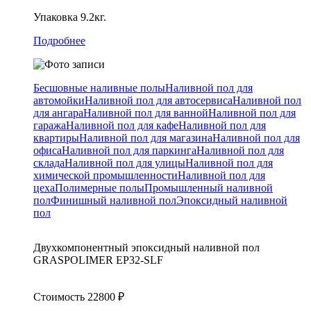
Упаковка
9.2кг.
Подробнее
Бесшовные наливные полы
Наливной пол для
автомойки
Наливной пол для автосервиса
Наливной пол
для ангара
Наливной пол для ванной
Наливной пол для
гаража
Наливной пол для кафе
Наливной пол для
квартиры
Наливной пол для магазина
Наливной пол для
офиса
Наливной пол для паркинга
Наливной пол для
склада
Наливной пол для улицы
Наливной пол для
химической промышленности
Наливной пол для
цеха
Полимерные полы
Промышленный наливной
пол
Финишный наливной пол
Эпоксидный наливной
пол
Двухкомпонентный эпоксидный наливной пол
GRASPOLIMER EP32-SLF
Стоимость
22800
₽