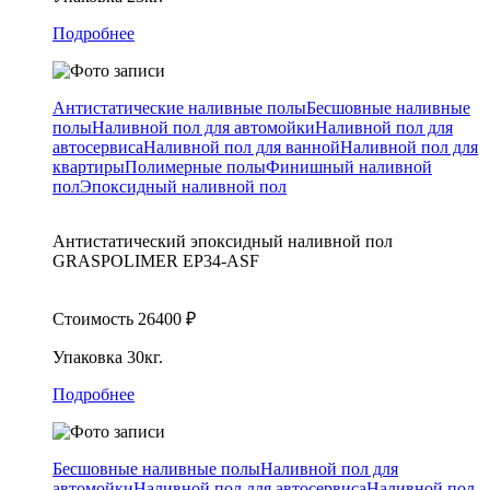
Подробнее
Антистатические наливные полы
Бесшовные наливные
полы
Наливной пол для автомойки
Наливной пол для
автосервиса
Наливной пол для ванной
Наливной пол для
квартиры
Полимерные полы
Финишный наливной
пол
Эпоксидный наливной пол
Антистатический эпоксидный наливной пол
GRASPOLIMER EP34-ASF
Стоимость
26400
₽
Упаковка
30кг.
Подробнее
Бесшовные наливные полы
Наливной пол для
автомойки
Наливной пол для автосервиса
Наливной пол