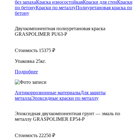
без запаха
Краска износостойкая
Краски для стен
Краски
по бетону
Краски по металлу
Полиуретановая краска по
бетону
Двухкомпонентная полиуретановая краска
GRASPOLIMER PU63-P
Стоимость
15375
₽
Упаковка
25кг.
Подробнее
Антикоррозионные материалы
Для защиты
металла
Эпоксидные краски по металлу
Эпоксидная двухкомпонентная грунт — эмаль по
металлу GRASPOLIMER EP54-P
Стоимость
22250
₽