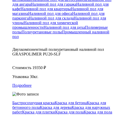
для ангара
Наливной пол для гаража
Наливной пол для
кафе
Наливной пол для квартиры
Наливной пол для
магазина
Наливной пол для офиса
Наливной пол для
паркинга
Наливной пол для склада
Наливной пол для
улицы
Наливной пол для химической
промышленности
Наливной пол для цеха
Полимерные
полы
Полиуретановые полы
Промышленный наливной
пол
Двухкомпонентный полиуретановый наливной пол
GRASPOLIMER PU20-SLF
Стоимость
19350
₽
Упаковка
30кг.
Подробнее
Быстросохнущая краска
Краска для бетона
Краска для
бетонного пола
Краска для дерева
Краска для наружных
работ
Краска для плитки
Краска для пола
Краска для пола